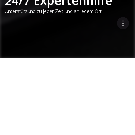
24/7 Expertenhilfe
Unterstützung zu jeder Zeit und an jedem Ort
24/7 Expertenhilfe
Allzeit bereit
Asphaltmischanlagen