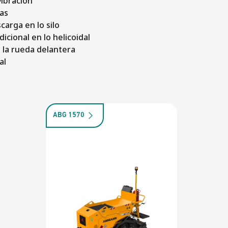
ibración
as
carga en lo silo
icional en lo helicoidal
 la rueda delantera
al
ABG 1570