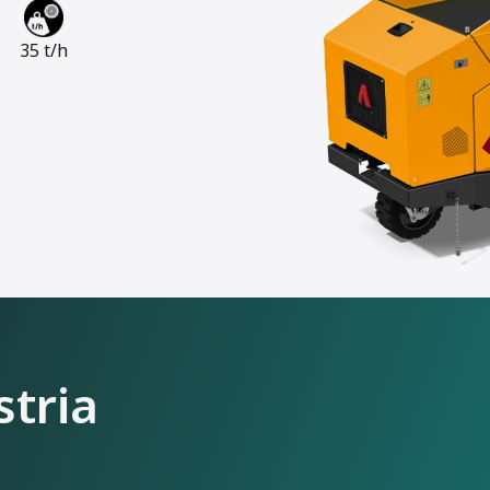
35 t/h
stria