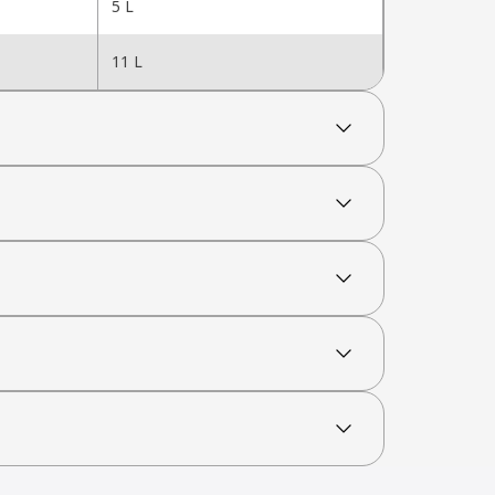
5 L
11 L