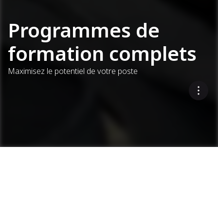
Programmes de
formation complets
Maximisez le potentiel de votre poste
Vous
souhaitez
recevoir une
Services
Programmes de formation complets
Demander une démonstration
démonstration
?
Valeur et disponibilité