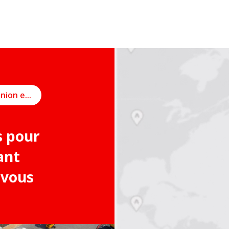
Planifier une réunion en ligne
s pour
ant
 vous