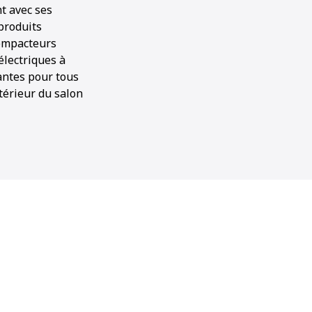
t avec ses
produits
compacteurs
électriques à
antes pour tous
xtérieur du salon