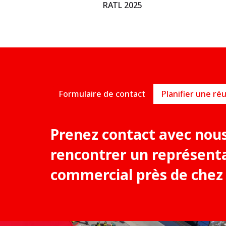
RATL 2025
Formulaire de contact
Prenez contact avec nou
rencontrer un représent
commercial près de chez