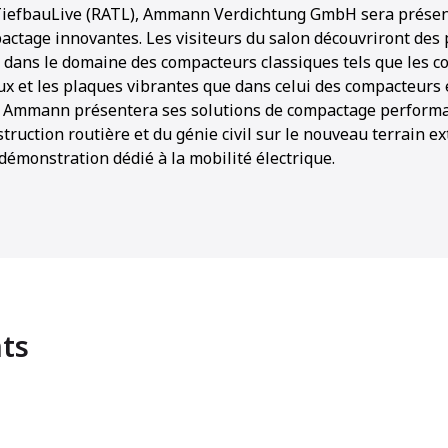
 TiefbauLive (RATL), Ammann Verdichtung GmbH sera présen
ctage innovantes. Les visiteurs du salon découvriront des 
t dans le domaine des compacteurs classiques tels que les 
ux et les plaques vibrantes que dans celui des compacteurs 
s. Ammann présentera ses solutions de compactage perform
nstruction routière et du génie civil sur le nouveau terrain e
 démonstration dédié à la mobilité électrique.
ts
1
2
3
4