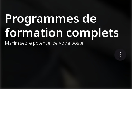
Programmes de
formation complets
Maximisez le potentiel de votre poste
Vous
souhaitez
recevoir une
Services
Programmes de formation complets
Demander une démonstration
démonstration
?
Valeur et disponibilité