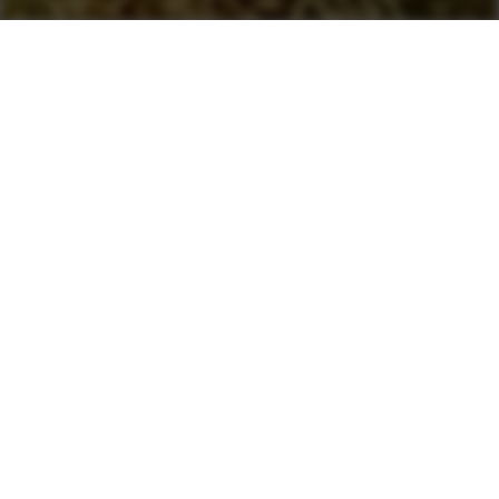
Solutions
environnementales
innovantes
Traitement de la fumée
bleue (BST)