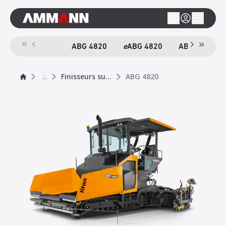
ABG 4820
e
ABG 4820
ABG 6820
...
Finisseurs sur chenilles
ABG 4820