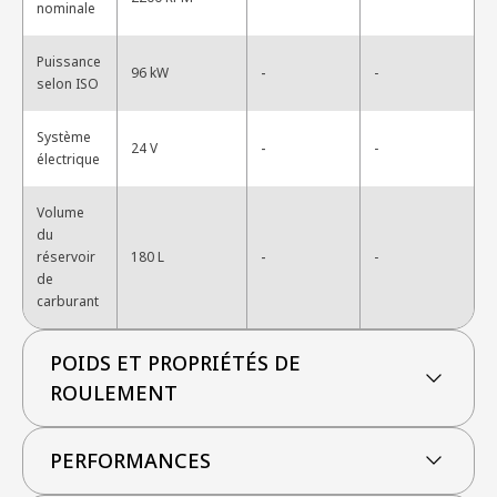
nominale
Puissance
-
96 kW
-
selon ISO
Système
-
24 V
-
électrique
Volume
du
-
réservoir
180 L
-
de
carburant
POIDS ET PROPRIÉTÉS DE
ROULEMENT
PERFORMANCES