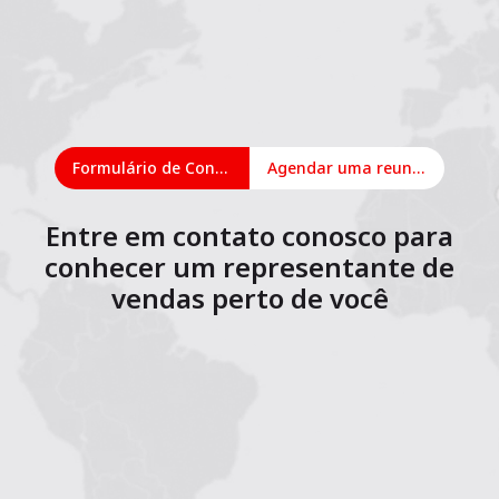
Formulário de Contato
Agendar uma reunião on-line
Entre em contato conosco para
conhecer um representante de
vendas perto de você
1
2
3
4
5
6
7