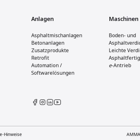
Anlagen
Maschinen
Asphaltmischanlagen
Boden- und
Betonanlagen
Asphaltverdi
Zusatzprodukte
Leichte Verd
Retrofit
Asphaltferti
Automation /
e
-Antrieb
Softwarelösungen
e-Hinweise
AMMA