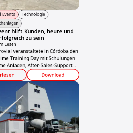
 Events
Technologie
chanlagen
ent hilft Kunden, heute und
folgreich zu sein
um Lesen
ovial veranstaltete in Córdoba den
me Training Day mit Schulungen
me Anlagen, After-Sales-Support
lueTec Lösungen.
rlesen
Download