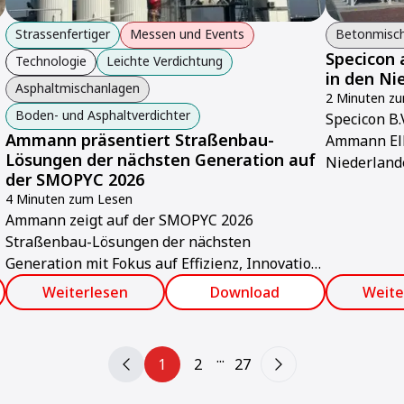
Strassenfertiger
Messen und Events
Betonmisc
Specicon 
Technologie
Leichte Verdichtung
in den Ni
Asphaltmischanlagen
2 Minuten z
Boden- und Asphaltverdichter
Specicon B.
Ammann präsentiert Straßenbau-
Ammann Elb
Lösungen der nächsten Generation auf
Niederlande
der SMOPYC 2026
Service und
4 Minuten zum Lesen
Ammann zeigt auf der SMOPYC 2026
Straßenbau-Lösungen der nächsten
Generation mit Fokus auf Effizienz, Innovation
und nachhaltige Asphaltproduktion.
Weiterlesen
Download
Weite
...
1
2
27