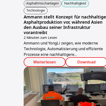
Asphaltmischanlagen
Nachhaltigkeit
Technologie
Ammann stellt Konzept für nachhaltige
Asphaltproduktion vor, während Asien
den Ausbau seiner Infrastruktur
vorantreibt
2 Minuten zum Lesen
Ammann und YongLi zeigen, wie moderne
Technologie, Automatisierung und effiziente
Prozesse eine nachhaltigere
Asphaltproduktion in Taiwan und Asien
Weiterlesen
Download
unterstützen.