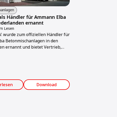
hanlagen
als Händler für Ammann Elba
ederlanden ernannt
um Lesen
V. wurde zum offiziellen Händler für
a Betonmischanlagen in den
n ernannt und bietet Vertrieb,
 technischen Support.
rlesen
Download