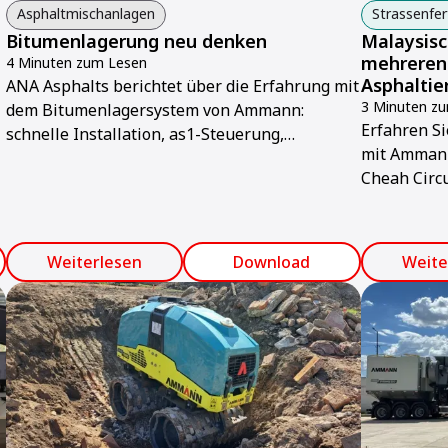
Asphaltmischanlagen
Strassenfer
Bitumenlagerung neu denken
Malaysisc
mehreren
4 Minuten zum Lesen
Asphalti
ANA Asphalts berichtet über die Erfahrung mit
3 Minuten z
dem Bitumenlagersystem von Ammann:
Erfahren Si
schnelle Installation, as1-Steuerung,
mit Ammann
Fernüberwachung und Energieeffizienz.
Cheah Circu
Weiterlesen
Download
Weite