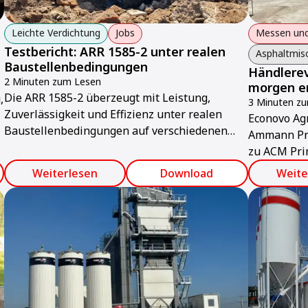
Leichte Verdichtung
Jobs
Messen und
Testbericht: ARR 1585-2 unter realen
Asphaltmis
Baustellenbedingungen
Händlerev
2 Minuten zum Lesen
morgen er
Die ARR 1585-2 überzeugt mit Leistung,
,
3 Minuten z
Zuverlässigkeit und Effizienz unter realen
Econovo Agr
Baustellenbedingungen auf verschiedenen
Ammann Pri
Böden.
zu ACM Pri
und ABC Va
Weiterlesen
Download
Weite