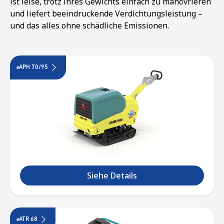
ist leise, trotz ihres Gewichts einfach zu manövrieren
und liefert beeindruckende Verdichtungsleistung –
und das alles ohne schädliche Emissionen.
e
APH 70/95
Siehe Details
1
2
3
4
e
ATR 68