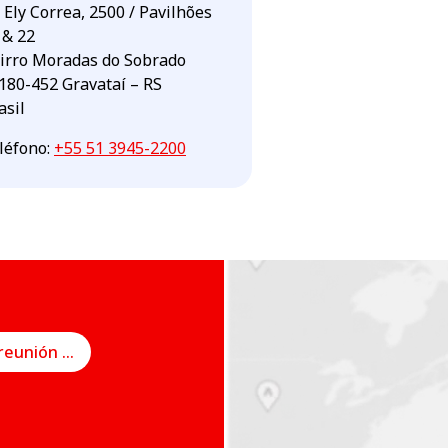
. Ely Correa, 2500 / Pavilhões
 & 22
irro Moradas do Sobrado
180-452 Gravataí – RS
asil
léfono
:
+55 51 3945-2200
Programe una reunión en línea