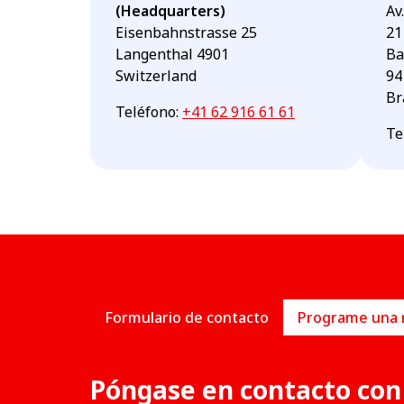
(Headquarters)
Av
Eisenbahnstrasse 25
21
Langenthal 4901
Ba
Switzerland
94
Br
Teléfono
:
+41 62 916 61 61
Te
Formulario de contacto
Póngase en contacto con