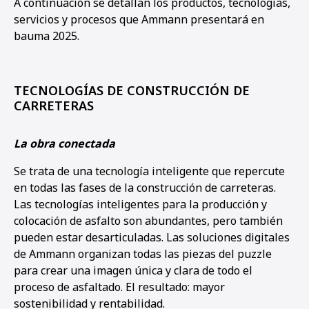
A continuación se detallan los productos, tecnologías,
servicios y procesos que Ammann presentará en
bauma 2025.
1
2
3
4
5
6
7
8
9
10
11
12
13
14
15
16
17
18
19
TECNOLOGÍAS DE CONSTRUCCIÓN DE
CARRETERAS
La obra conectada
Se trata de una tecnología inteligente que repercute
en todas las fases de la construcción de carreteras.
Las tecnologías inteligentes para la producción y
colocación de asfalto son abundantes, pero también
pueden estar desarticuladas. Las soluciones digitales
de Ammann organizan todas las piezas del puzzle
para crear una imagen única y clara de todo el
proceso de asfaltado. El resultado: mayor
sostenibilidad y rentabilidad.