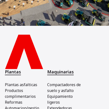
Plantas
Maquinarias
Plantas asfalticas
Compactadores de
Productos
suelo y asfalto
complimentarios
Equipamiento
Reformas
ligeros
Automacion/gestio
Extendedoras