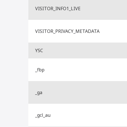
VISITOR_INFO1_LIVE
VISITOR_PRIVACY_METADATA
YSC
_fbp
_ga
_gcl_au