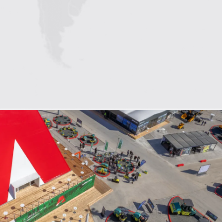
1
2
3
4
5
6
7
8
9
10
11
12
13
14
15
16
17
18
19
20
21
22
23
24