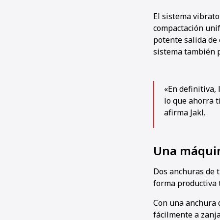
El sistema vibrat
compactación unif
potente salida de
sistema también p
«En definitiva,
lo que ahorra 
afirma Jakl.
Una máquin
Dos anchuras de t
forma productiva 
Con una anchura d
fácilmente a zanj