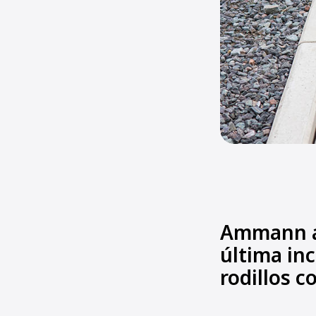
Ammann an
última in
rodillos c