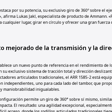
taca por su potencia, su exclusivo giro de 360º sobre el ej
», afirma Lukas Jakl, especialista de producto de Ammann. 
 cualquier lugar, girar en círculo y ofrecer una gran fuerz
 mejorado de la transmisión y la dire
ablece un nuevo punto de referencia en el rendimiento de lo
su exclusivo sistema de tracción total y dirección deslizant
ctadores articulados tradicionales, el ARR 1585-2 está equi
ón independientes, uno para cada lado del tambor, que pro
 y maniobrabilidad inigualables.
onfiguración permite un giro de 360° sobre sí mismo, simila
pacta. El resultado: una agilidad excepcional, especialmen
ícil acceso, donde los rodillos articulados tradicionales tien