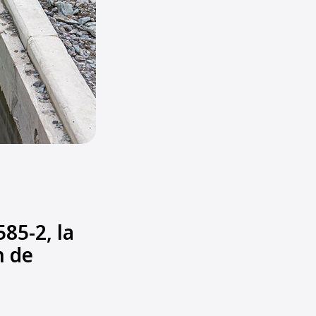
85-2, la
n de