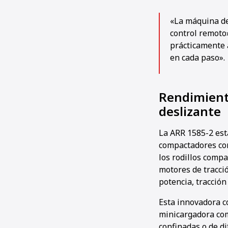
«La máquina des
control remoto
prácticamente a
en cada paso».
Rendimiento
deslizante
La ARR 1585-2 est
compactadores con 
los rodillos compa
motores de tracci
potencia, tracción
Esta innovadora c
minicargadora com
confinadas o de dif