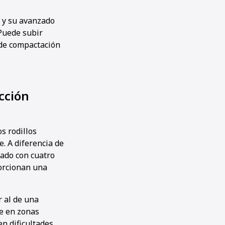
e y su avanzado
«Puede subir
a de compactación
cción
s rodillos
e. A diferencia de
pado con cuatro
porcionan una
r al de una
te en zonas
en dificultades.