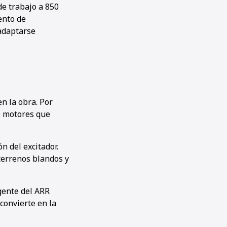
de trabajo a 850
ento de
adaptarse
n la obra. Por
o motores que
n del excitador.
terrenos blandos y
igente del ARR
convierte en la