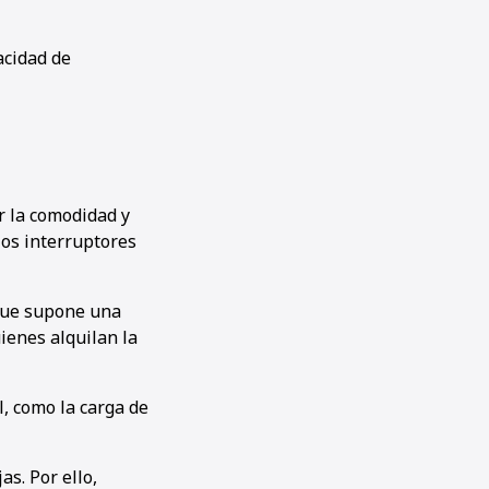
acidad de
r la comodidad y
los interruptores
o que supone una
ienes alquilan la
, como la carga de
as. Por ello,