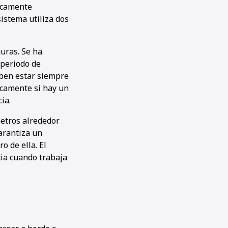
icamente
sistema utiliza dos
uras. Se ha
 periodo de
eben estar siempre
icamente si hay un
ia.
etros alrededor
arantiza un
 de ella. El
ia cuando trabaja