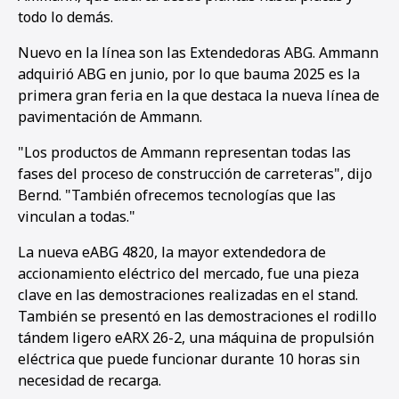
todo lo demás.
Nuevo en la línea son las Extendedoras ABG. Ammann
1
2
3
4
5
6
7
8
9
10
11
12
13
14
15
16
adquirió ABG en junio, por lo que bauma 2025 es la
primera gran feria en la que destaca la nueva línea de
pavimentación de Ammann.
"Los productos de Ammann representan todas las
fases del proceso de construcción de carreteras", dijo
Bernd. "También ofrecemos tecnologías que las
vinculan a todas."
La nueva eABG 4820, la mayor extendedora de
accionamiento eléctrico del mercado, fue una pieza
clave en las demostraciones realizadas en el stand.
También se presentó en las demostraciones el rodillo
tándem ligero eARX 26-2, una máquina de propulsión
eléctrica que puede funcionar durante 10 horas sin
necesidad de recarga.