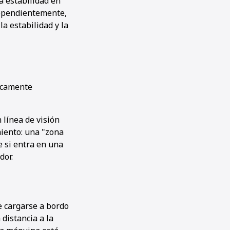
a estabilidad en
dependientemente,
a estabilidad y la
icamente
 línea de visión
miento: una "zona
 si entra en una
dor.
e cargarse a bordo
distancia a la