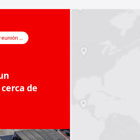
Programe una reunión en línea
un
 cerca de