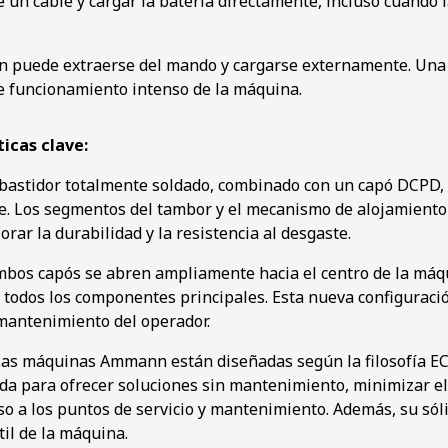
un cable y cargar la batería directamente, incluso cuando 
n puede extraerse del mando y cargarse externamente. Una 
 funcionamiento intenso de la máquina.
icas clave:
 bastidor totalmente soldado, combinado con un capó DCPD, 
. Los segmentos del tambor y el mecanismo de alojamiento 
rar la durabilidad y la resistencia al desgaste.
bos capós se abren ampliamente hacia el centro de la máqu
 a todos los componentes principales. Esta nueva configuració
 mantenimiento del operador.
Las máquinas Ammann están diseñadas según la filosofía EC
da para ofrecer soluciones sin mantenimiento, minimizar el 
so a los puntos de servicio y mantenimiento. Además, su sól
til de la máquina.