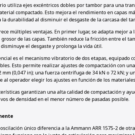
rio utiliza ejes excéntricos dobles por tambor para una tra
material compactado. Esto mejora el rendimiento en capas más
 la durabilidad al disminuir el desgaste de la carcasa del ta
rece múltiples ventajas. En primer lugar, se adapta mejor a 
1
2
3
4
5
6
l grosor de las capas. También reduce la fricción entre el ta
 disminuye el desgaste y prolonga la vida útil.
ncial es el mecanismo vibratorio de dos etapas, equipado c
ables. Esto permite realizar ajustes de compactación con una
2 mm (0,047 in); una fuerza centrífuga de 34 kN o 72 kN; y u
e al operador elegir los ajustes en función de los materiales
terísticas garantizan una alta calidad de compactación y ayu
tivos de densidad en el menor número de pasadas posible.
nente
scilación único diferencia a la Ammann ARR 1575-2 de otr