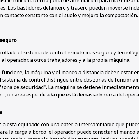
ismo funciona con la junta de articulación para maximizar l
res. Los bastidores delantero y trasero pueden moverse in
n contacto constante con el suelo y mejora la compactación, l
seguro
llado el sistema de control remoto más seguro y tecnológ
al operador, a otros trabajadores y a la propia máquina.
o funcione, la máquina y el mando a distancia deben estar en
el sistema de control distingue entre dos zonas de funciona
 "zona de seguridad". La máquina se detiene inmediatamente
d", un área especificada que está demasiado cerca del opera
a
cia está equipado con una batería intercambiable que pued
ara la carga a bordo, el operador puede conectar el mando a 