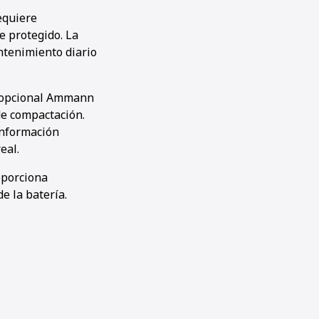
equiere
e protegido. La
ntenimiento diario
ía opcional Ammann
de compactación.
información
eal.
oporciona
e la batería.