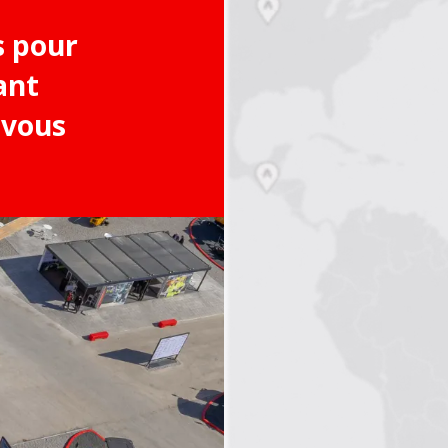
s pour
ant
 vous
1
2
3