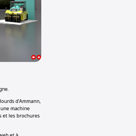
gne.
 lourds d'Ammann,
r une machine
s et les brochures
web et à