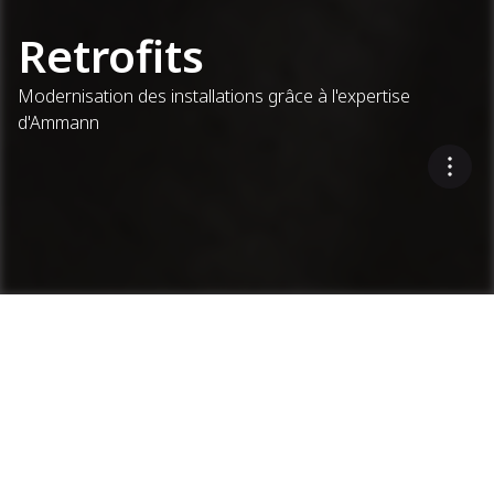
Retrofits
Modernisation des installations grâce à l'expertise
d'Ammann
Vous
souhaitez
recevoir une
Services
Retrofits
Demander une démonstration
démonstration
?
Refait à neuf