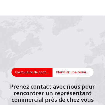
1
2
3
4
5
6
7
8
9
10
11
12
13
14
15
16
17
18
19
Formulaire de contact
Planifier une réunion en ligne
Prenez contact avec nous pour
rencontrer un représentant
commercial près de chez vous