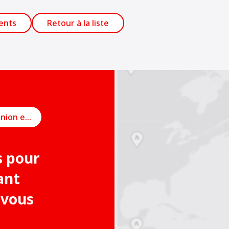
ents
Retour à la liste
Planifier une réunion en ligne
s pour
ant
 vous