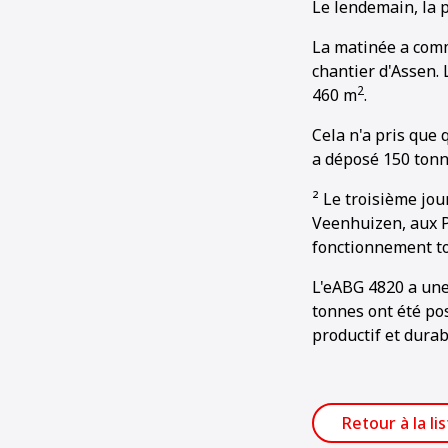
Le lendemain, la p
La matinée a comm
chantier d'Assen. 
2
460 m
.
Cela n'a pris que 
a déposé 150 tonn
² Le troisième jou
Veenhuizen, aux Pa
fonctionnement tot
L'eABG 4820 a une 
tonnes ont été po
productif et durab
Retour à la li