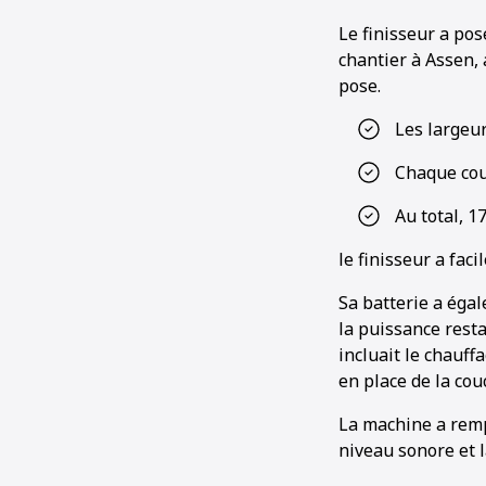
Le finisseur a pos
chantier à Assen, 
pose.
Les largeur
Chaque cou
Au total, 1
le finisseur a fac
Sa batterie a éga
la puissance resta
incluait le chauff
en place de la cou
La machine a remp
niveau sonore et la