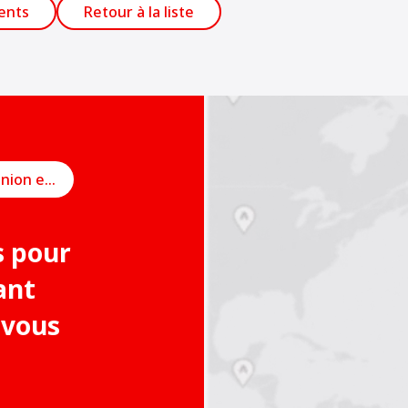
ents
Retour à la liste
Planifier une réunion en ligne
s pour
ant
 vous