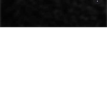
Ce système avancé évalue
automatiquement la
rigidité de la matière en
ajustant l’amplitude et la
fréquence.
Pour l’utilisation avec les
compacteurs monocylindres et