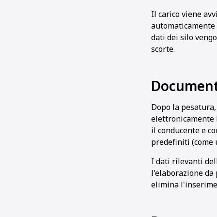
Il carico viene avv
automaticamente u
dati dei silo veng
scorte.
Documenta
Dopo la pesatura, 
elettronicamente 
il conducente e c
predefiniti (come 
I dati rilevanti d
l'elaborazione da
elimina l'inserim