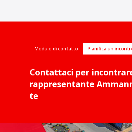
Modulo di contatto
Contattaci per incontrar
rappresentante Ammann 
te