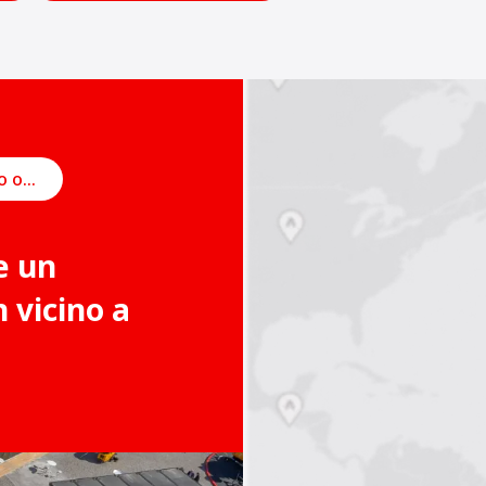
Pianifica un incontro online
e un
vicino a