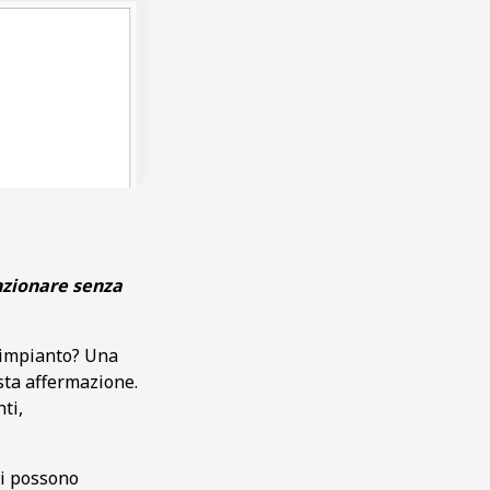
unzionare senza
l'impianto? Una
sta affermazione.
ti,
ri possono