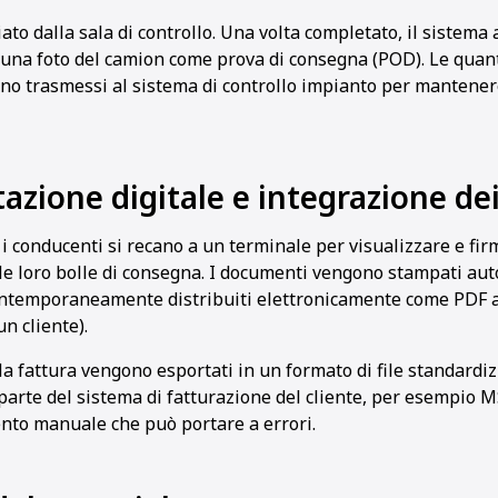
iato dalla sala di controllo. Una volta completato, il sistema
na foto del camion come prova di consegna (POD). Le quantit
ono trasmessi al sistema di controllo impianto per mantener
1
2
3
4
5
6
7
8
zione digitale e integrazione dei
i conducenti si recano a un terminale per visualizzare e fi
le loro bolle di consegna. I documenti vengono stampati a
ontemporaneamente distribuiti elettronicamente come PDF a
un cliente).
ella fattura vengono esportati in un formato di file standardi
 parte del sistema di fatturazione del cliente, per esempio 
ento manuale che può portare a errori.