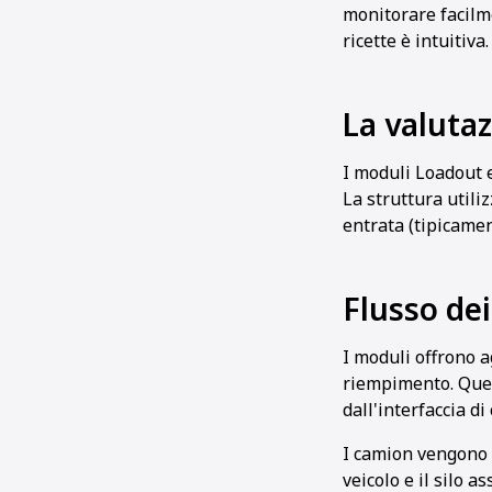
monitorare facilme
ricette è intuitiva
La valuta
I moduli Loadout 
La struttura utiliz
entrata (tipicament
Flusso de
I moduli offrono a
riempimento. Quest
dall'interfaccia di 
I camion vengono 
veicolo e il silo a