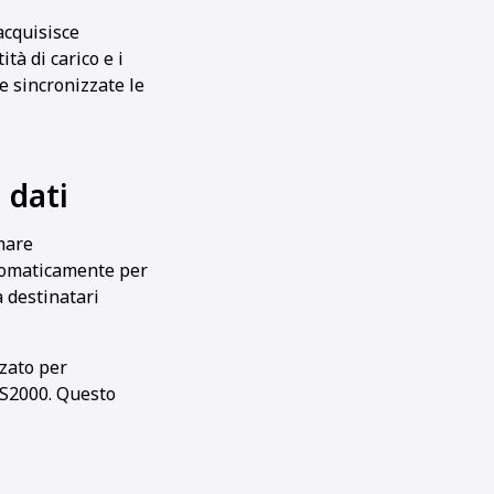
 acquisisce
à di carico e i
e sincronizzate le
 dati
rmare
utomaticamente per
 destinatari
zzato per
MS2000. Questo