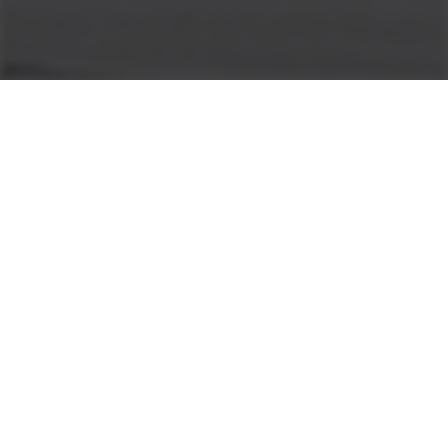
Tenere a bada le piante… e
anche i critici
Sistemi di soppressione avanzati
I prodotti completi per la riduzione del rumore creano un
ambiente più silenzioso .