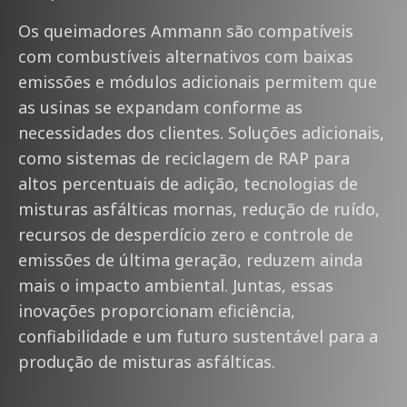
Os queimadores Ammann são compatíveis
com combustíveis alternativos com baixas
emissões e módulos adicionais permitem que
as usinas se expandam conforme as
necessidades dos clientes. Soluções adicionais,
como sistemas de reciclagem de RAP para
altos percentuais de adição, tecnologias de
misturas asfálticas mornas, redução de ruído,
recursos de desperdício zero e controle de
emissões de última geração, reduzem ainda
mais o impacto ambiental. Juntas, essas
inovações proporcionam eficiência,
confiabilidade e um futuro sustentável para a
produção de misturas asfálticas.