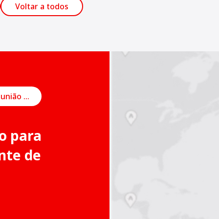
Voltar a todos
Agendar uma reunião on-line
o para
nte de