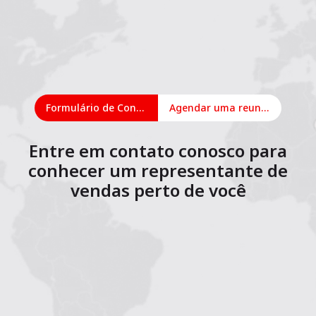
Formulário de Contato
Agendar uma reunião on-line
Entre em contato conosco para
conhecer um representante de
vendas perto de você
1
2
3
4
5
6
7