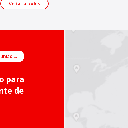
Voltar a todos
Agendar uma reunião on-line
o para
nte de