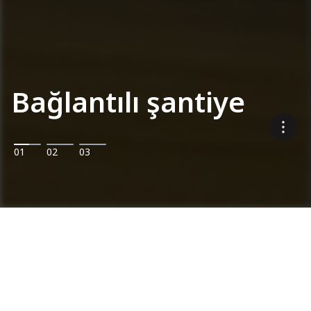
Bağlantılı şantiye
01
02
03
Bağlantili şanti̇ye -
sürdürülebi̇li̇r yol yapimina
uzanan di̇ji̇tal yol