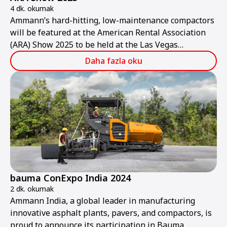
4 dk. okumak
Ammann’s hard-hitting, low-maintenance compactors
will be featured at the American Rental Association
(ARA) Show 2025 to be held at the Las Vegas
Convention Center from Thursday, Jan. 30, to
Daha fazla oku
Saturday, Feb. 1.
bauma ConExpo India 2024
2 dk. okumak
Ammann India, a global leader in manufacturing
innovative asphalt plants, pavers, and compactors, is
proud to announce its participation in Bauma