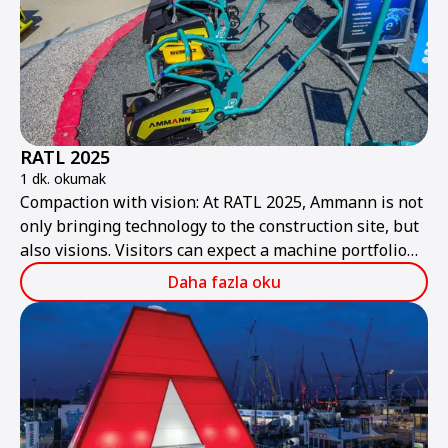
RATL 2025
1 dk. okumak
Compaction with vision: At RATL 2025, Ammann is not
only bringing technology to the construction site, but
also visions. Visitors can expect a machine portfolio
that combines performance, sustainability, and smart
Daha fazla oku
technologies – ready for the construction site of
tomorrow.