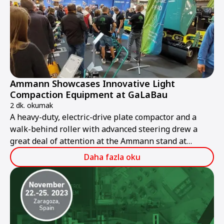
Ammann Showcases Innovative Light
Compaction Equipment at GaLaBau
2 dk. okumak
A heavy-duty, electric-drive plate compactor and a
walk-behind roller with advanced steering drew a
great deal of attention at the Ammann stand at
GaLaBau 2024, held in Nuremberg, Germany, from 11-
Daha fazla oku
14 September.