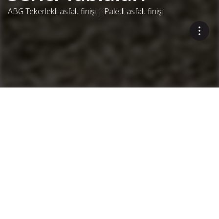
ABG Tekerlekli asfalt finişi | Paletli asfalt finişi
Istikrarli çok yönlülük
Variomatic Asfalt Serici Tablaları