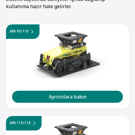
kullanıma hazır hale gelirler.
APA 90/110
Ayrıntılara bakın
1
2
3
APA 110/110