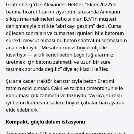
Gräfenberg 'dan Alexander Heßler, "Ekim 2022'de
bauma ticaret fuarını ziyaretim sırasında Ammann
sıkıştırma makineleri satıcısı olan BIV'in müşteri
danışmanıyla birlikte fabrikayı gezdim" dedi. Cuma
öğleden sonraları ve cumartesi günleri bile betonun
sürekli mevcut olması bu beton santralini seçmesinin
ana nedeniydi. “Mesafelerimizi büyük ölçüde
kısaltıyor— artık kendi beton Lego tuğlalarımızı
üretmek için betonu zahmetli ve uzun bir süre
taşımak zorunda değiliz” diye açıkladı Heßler.
Şu ana kadar traktör karıştırıcıyla beton üretimi
tatmin edici olmadı. Çakıl ve torbalı çimentonun elle
konulması çok zahmetli ve tozluydu. "Ayrıca, sürekli
iyi beton kalitesini sadece büyük çabalar harcayarak
elde edebildik."
1
2
3
Kompakt, güçlü dolum istasyonu
Ammann Elba, CFS dolum istasyonları ürün yelpazesi