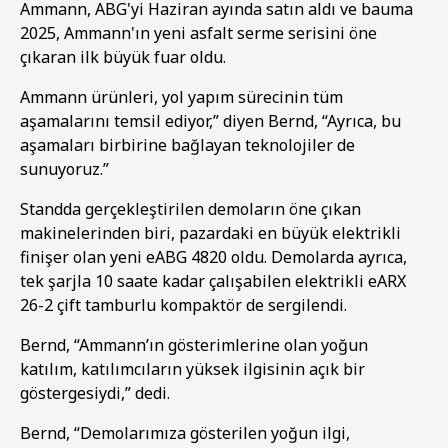
Ammann, ABG'yi Haziran ayında satın aldı ve bauma
2025, Ammann'ın yeni asfalt serme serisini öne
1
2
3
4
5
6
7
8
9
10
11
12
13
14
15
16
çıkaran ilk büyük fuar oldu.
Ammann ürünleri, yol yapım sürecinin tüm
aşamalarını temsil ediyor,” diyen Bernd, “Ayrıca, bu
aşamaları birbirine bağlayan teknolojiler de
sunuyoruz.”
Standda gerçekleştirilen demoların öne çıkan
makinelerinden biri, pazardaki en büyük elektrikli
finişer olan yeni eABG 4820 oldu. Demolarda ayrıca,
tek şarjla 10 saate kadar çalışabilen elektrikli eARX
26-2 çift tamburlu kompaktör de sergilendi.
Bernd, “Ammann’ın gösterimlerine olan yoğun
katılım, katılımcıların yüksek ilgisinin açık bir
göstergesiydi,” dedi.
Bernd, “Demolarımıza gösterilen yoğun ilgi,