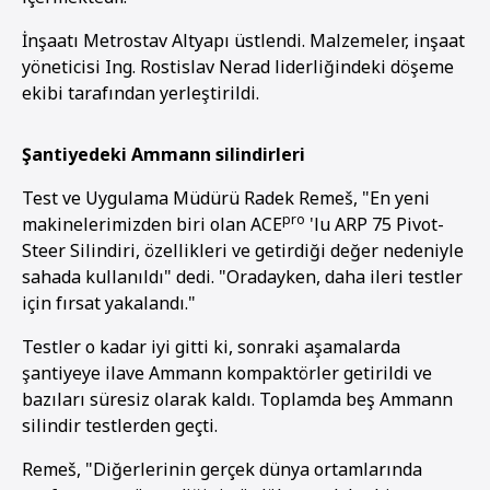
İnşaatı Metrostav Altyapı üstlendi. Malzemeler, inşaat
yöneticisi Ing. Rostislav Nerad liderliğindeki döşeme
ekibi tarafından yerleştirildi.
Şantiyedeki Ammann silindirleri
Test ve Uygulama Müdürü Radek Remeš, "En yeni
pro
makinelerimizden biri olan ACE
'lu ARP 75 Pivot-
Steer Silindiri, özellikleri ve getirdiği değer nedeniyle
sahada kullanıldı" dedi. "Oradayken, daha ileri testler
için fırsat yakalandı."
Testler o kadar iyi gitti ki, sonraki aşamalarda
şantiyeye ilave Ammann kompaktörler getirildi ve
bazıları süresiz olarak kaldı. Toplamda beş Ammann
1
2
silindir testlerden geçti.
Remeš, "Diğerlerinin gerçek dünya ortamlarında