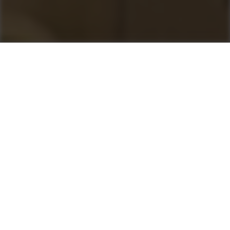
Máte zájem o kariéru u
jednoho z předních
světových výrobců
stavebních strojů?