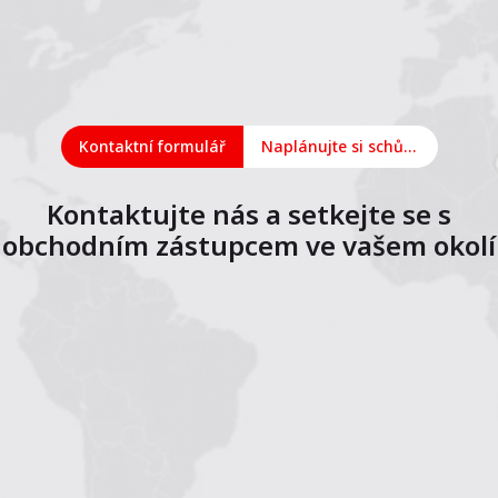
Kontaktní formulář
Naplánujte si schůzku online
Kontaktujte nás a setkejte se s
obchodním zástupcem ve vašem okolí
1
2
3