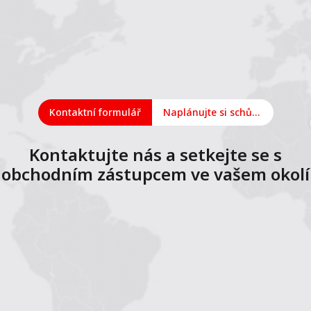
Kontaktní formulář
Naplánujte si schůzku online
Kontaktujte nás a setkejte se s
obchodním zástupcem ve vašem okolí
1
2
3
4
5
6
7