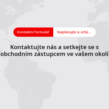
Kontaktní formulář
Naplánujte si schůzku online
Kontaktujte nás a setkejte se s
obchodním zástupcem ve vašem okolí
1
2
3