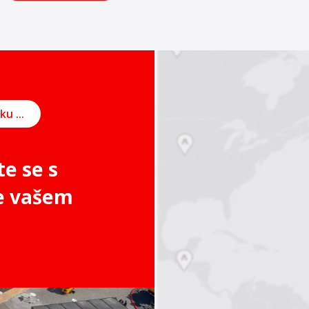
Naplánujte si schůzku online
te se s
e vašem