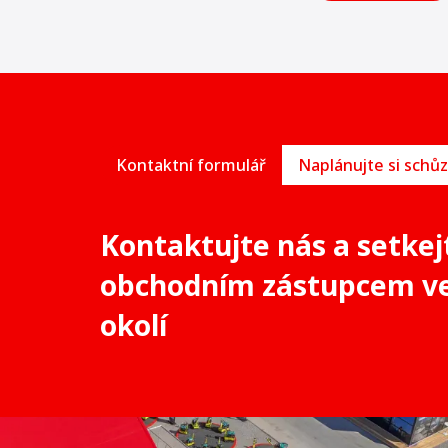
Kontaktní formulář
Kontaktujte nás a setkej
obchodním zástupcem v
okolí