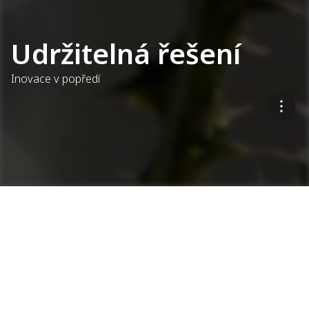
Udržitelná řešení
Inovace v popředí
Ekologická výroba asfaltu
Recyklační bubnové míchačky