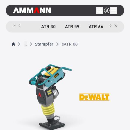
ATR 30
ATR 59
ATR 66
e
ATR 68
...
Stampfer
eATR 68