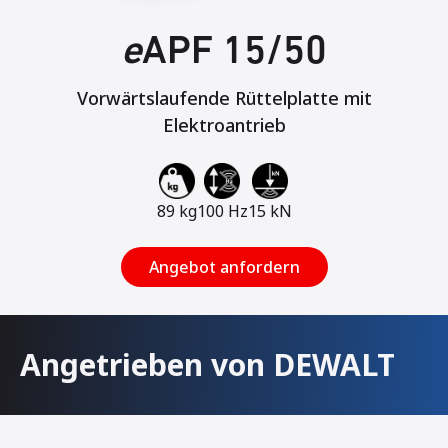
e
APF 15/50
Vorwärtslaufende Rüttelplatte mit
Elektroantrieb
89 kg
100 Hz
15 kN
Angebot anfordern
Angetrieben von DEWALT