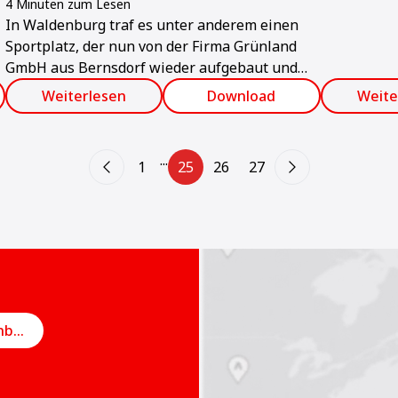
4 Minuten zum Lesen
In Waldenburg traf es unter anderem einen
Sportplatz, der nun von der Firma Grünland
GmbH aus Bernsdorf wieder aufgebaut und
hergerichtet wurde. Um einen optimalen und
Weiterlesen
Download
Weite
lasergenauen Endzustand des Sportplatzes
herzustellen, setzte das Unternehmen einen
modifizierten Fertiger AFT 350 E von Ammann
...
1
25
26
27
ein.
Online-Termin vereinbaren