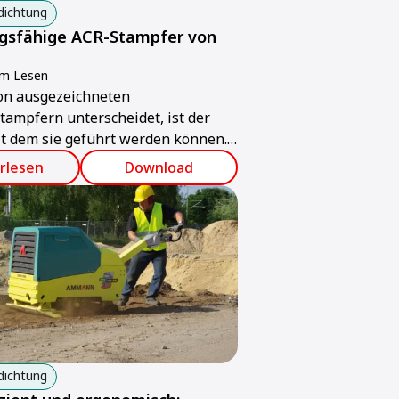
dichtung
gsfähige ACR-Stampfer von
um Lesen
on ausgezeichneten
tampfern unterscheidet, ist der
it dem sie geführt werden können.
er ACR 60 und 68 von Ammann sind
rlesen
Download
 verschiedene Arbeitseinsätze und
 Maschinenführer angepasst.
dichtung