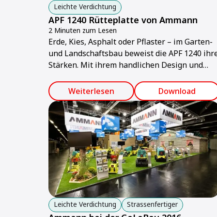
Leichte Verdichtung
APF 1240 Rütteplatte von Ammann
2 Minuten zum Lesen
Erde, Kies, Asphalt oder Pflaster – im Garten-
und Landschaftsbau beweist die APF 1240 ihr
Stärken. Mit ihrem handlichen Design und
einem klappbaren Bügel ist sie auch auf
kleinem Raum einfach und komfortabel zu
Weiterlesen
Download
führen.
Leichte Verdichtung
Strassenfertiger