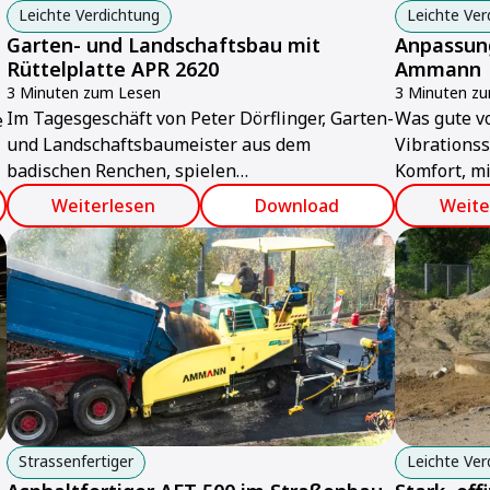
Leichte Verdichtung
Leichte Ver
Garten- und Landschaftsbau mit
Anpassun
Rüttelplatte APR 2620
Ammann
3 Minuten zum Lesen
3 Minuten z
Im Tagesgeschäft von Peter Dörflinger, Garten-
Was gute v
e
und Landschaftsbaumeister aus dem
Vibrationss
badischen Renchen, spielen
Komfort, m
Verdichtungsarbeiten auf den
Die Stampf
Weiterlesen
Download
Weite
unterschiedlichsten Flächen und Böden eine
optimal auf
große Rolle.
wechselnde
Strassenfertiger
Leichte Ver