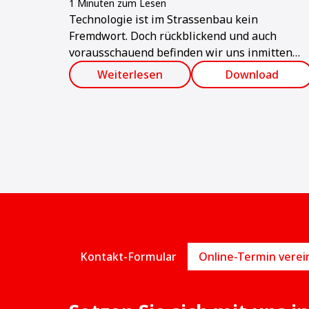
1 Minuten zum Lesen
Technologie ist im Strassenbau kein
Fremdwort. Doch rückblickend und auch
vorausschauend befinden wir uns inmitten
einer technologischen Revolution, von der all
Weiterlesen
Download
diejenigen profitieren werden, die
Neuerungen bereitwillig annehmen und sich
ihnen nicht verschliessen.
Kontakt-Formular