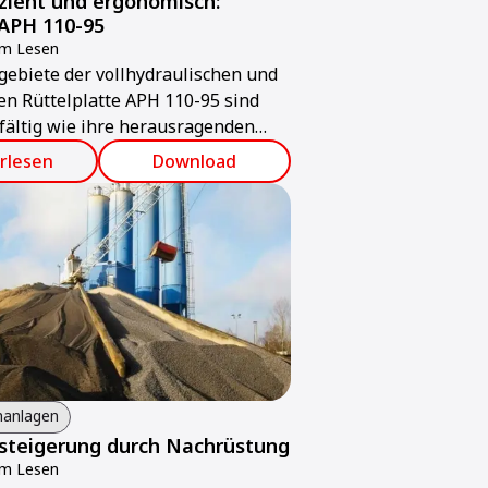
fizient und ergonomisch:
PH 110-95
um Lesen
gebiete der vollhydraulischen und
n Rüttelplatte APH 110-95 sind
fältig wie ihre herausragenden
ten
rlesen
Download
hanlagen
steigerung durch Nachrüstung
um Lesen