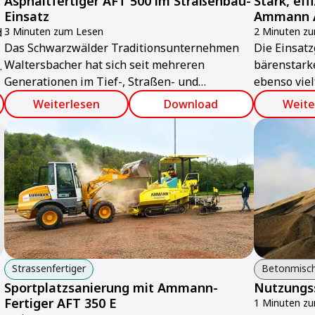
Asphaltfertiger AFT 500 im Straßenbau-
Stark, ef
Einsatz
Ammann A
d
3 Minuten zum Lesen
2 Minuten z
Das Schwarzwälder Traditionsunternehmen
Die Einsatz
Waltersbacher hat sich seit mehreren
bärenstarke
Generationen im Tief-, Straßen- und
ebenso viel
Landschaftsbau einen Namen gemacht. Für die
Eigenschaf
Weiterlesen
Download
Weite
Straßensanierung nutzt das Team um
Juniorchef Felix Waltersbacher einen
Asphaltfertiger AFT 500 von Ammann.
Strassenfertiger
Betonmisc
Sportplatzsanierung mit Ammann-
Nutzungs
Fertiger AFT 350 E
1 Minuten z