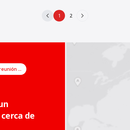
1
2
Programe una reunión en línea
un
 cerca de