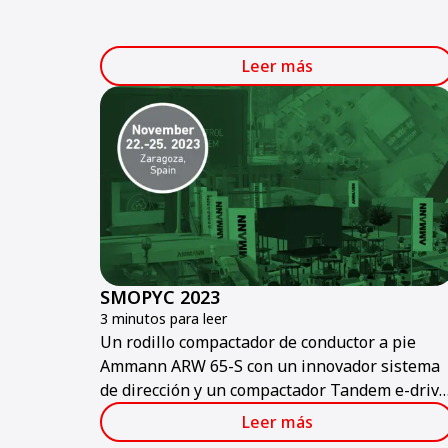
enorgullece de anunciar su participación en
Bauma ConExpo India 2024.
Leer más
SMOPYC 2023
3 minutos para leer
Un rodillo compactador de conductor a pie
Ammann ARW 65-S con un innovador sistema
de dirección y un compactador Tandem e-drive
que funciona un turno completo son algunos
Leer más
de los productos Ammann presentados en la