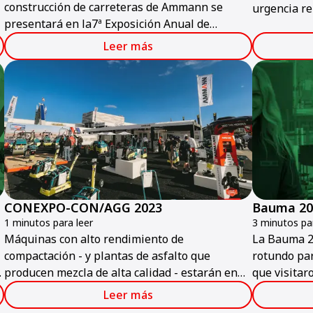
construcción de carreteras de Ammann se
urgencia re
presentará en la7ª Exposición Anual de
ecológicos 
Pavimentación en São Paulo, Brasil, del 22 al
de carreter
Leer más
24 de octubre. Expertos de Ammann estarán en
Ammann hoy 
el stand NR 64 para hablar sobre las
extendedoras, los equipos de compactación
livianos y pesados y las plantas mezcladoras
de asfalto de la empresa.
CONEXPO-CON/AGG 2023
Bauma 20
1 minutos para leer
3 minutos par
Máquinas con alto rendimiento de
La Bauma 2
compactación - y plantas de asfalto que
rotundo pa
producen mezcla de alta calidad - estarán en
que visitar
exhibición en el stand de Ammann en
los product
Leer más
CONEXPO-CON/AGG 2023.