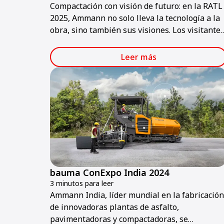
Compactación con visión de futuro: en la RATL
2025, Ammann no solo lleva la tecnología a la
obra, sino también sus visiones. Los visitante
podrán descubrir una gama de máquinas que
combina potencia, sostenibilidad y tecnología
Leer más
inteligentes, preparadas para la obra del
mañana.
bauma ConExpo India 2024
3 minutos para leer
Ammann India, líder mundial en la fabricación
de innovadoras plantas de asfalto,
pavimentadoras y compactadoras, se