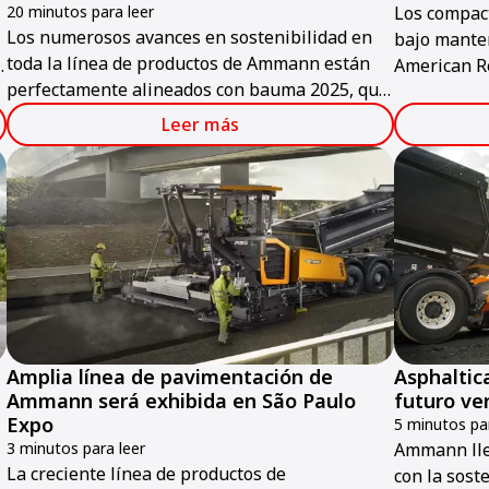
20 minutos para leer
Los compac
Los numerosos avances en sostenibilidad en
bajo manten
toda la línea de productos de Ammann están
s
American Re
perfectamente alineados con bauma 2025, que
que se cele
se celebrará en Múnich del 7 al 13 de abril.
s
de Las Vega
Leer más
1 de febrer
Amplia línea de pavimentación de
Asphaltic
Ammann será exhibida en São Paulo
futuro ve
Expo
5 minutos par
3 minutos para leer
Ammann lle
La creciente línea de productos de
con la sost