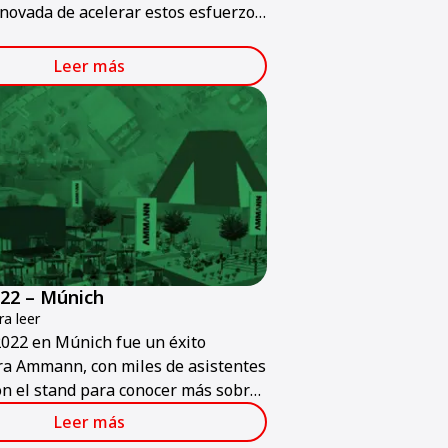
novada de acelerar estos esfuerzos
en el interés global. La construcción
as ecológicas es el objetivo de
Leer más
y en el futuro.
22 – Múnich
a leer
022 en Múnich fue un éxito
ra Ammann, con miles de asistentes
on el stand para conocer más sobre
os y servicios de Ammann.
Leer más