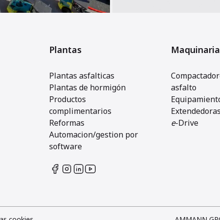
Plantas
Maquinaria
Plantas asfalticas
Compactadore
Plantas de hormigón
asfalto
Productos
Equipamiento
complimentarios
Extendedora
Reformas
e
-Drive
Automacion/gestion por
software
as cookies
AMMANN GR