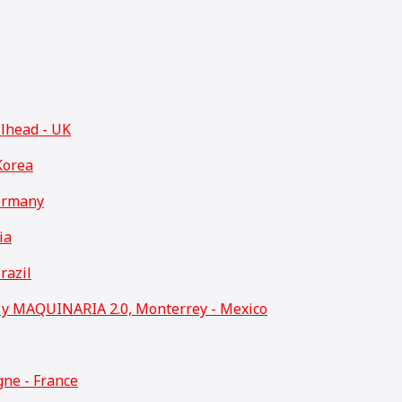
llhead - UK
Korea
ermany
ia
razil
 MAQUINARIA 2.0, Monterrey - Mexico
ne - France