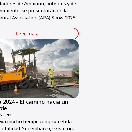
tadores de Ammann, potentes y de
imiento, se presentarán en la
ntal Association (ARA) Show 2025,
brará en el Centro de Convenciones
s del jueves 30 de enero al sábado
Leer más
o.
a 2024 - El camino hacia un
rde
a leer
va mucho tiempo comprometida
enibilidad. Sin embargo, existe una