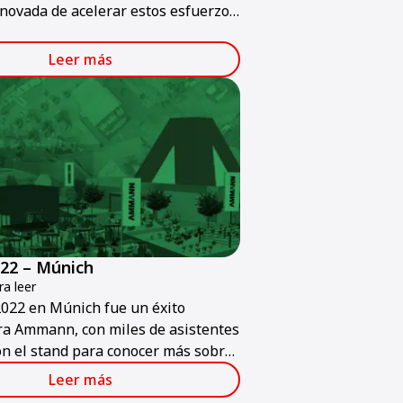
novada de acelerar estos esfuerzos
en el interés global. La construcción
as ecológicas es el objetivo de
Leer más
y en el futuro.
22 – Múnich
a leer
022 en Múnich fue un éxito
ra Ammann, con miles de asistentes
on el stand para conocer más sobre
os y servicios de Ammann.
Leer más