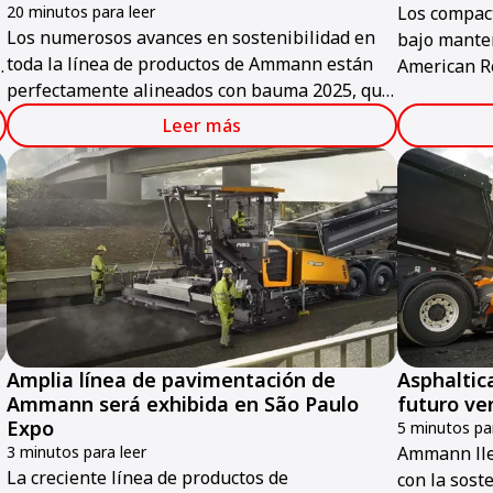
20 minutos para leer
Los compac
Los numerosos avances en sostenibilidad en
bajo manten
toda la línea de productos de Ammann están
s
American Re
perfectamente alineados con bauma 2025, que
que se cele
se celebrará en Múnich del 7 al 13 de abril.
s
de Las Vega
Leer más
1 de febrer
Amplia línea de pavimentación de
Asphaltic
Ammann será exhibida en São Paulo
futuro ve
Expo
5 minutos par
3 minutos para leer
Ammann lle
La creciente línea de productos de
con la sost