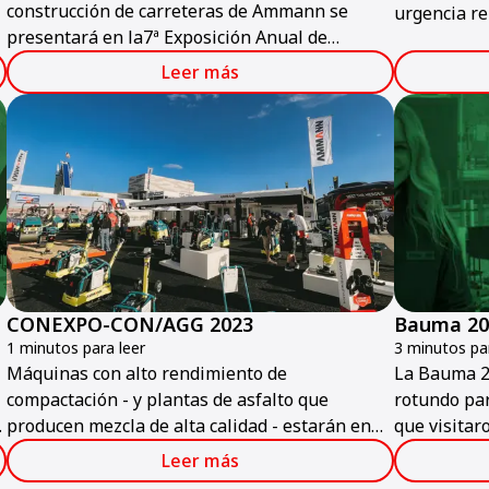
construcción de carreteras de Ammann se
urgencia re
presentará en la7ª Exposición Anual de
ecológicos 
Pavimentación en São Paulo, Brasil, del 22 al
de carreter
Leer más
24 de octubre. Expertos de Ammann estarán en
Ammann hoy 
el stand NR 64 para hablar sobre las
extendedoras, los equipos de compactación
livianos y pesados y las plantas mezcladoras
de asfalto de la empresa.
CONEXPO-CON/AGG 2023
Bauma 20
1 minutos para leer
3 minutos par
Máquinas con alto rendimiento de
La Bauma 2
compactación - y plantas de asfalto que
rotundo pa
producen mezcla de alta calidad - estarán en
que visitar
exhibición en el stand de Ammann en
los product
Leer más
CONEXPO-CON/AGG 2023.