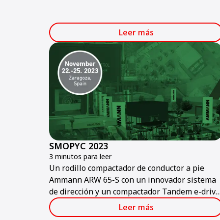
enorgullece de anunciar su participación en
Bauma ConExpo India 2024.
Leer más
SMOPYC 2023
3 minutos para leer
Un rodillo compactador de conductor a pie
Ammann ARW 65-S con un innovador sistema
de dirección y un compactador Tandem e-drive
que funciona un turno completo son algunos
Leer más
de los productos Ammann presentados en la