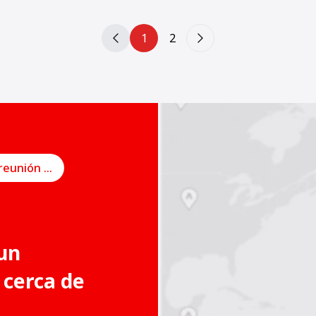
1
2
Programe una reunión en línea
un
 cerca de