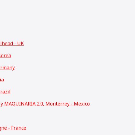
llhead - UK
Korea
ermany
ia
razil
 MAQUINARIA 2.0, Monterrey - Mexico
ne - France