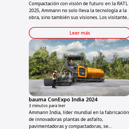
Compactación con visión de futuro: en la RATL
2025, Ammann no solo lleva la tecnología a la
obra, sino también sus visiones. Los visitante
podrán descubrir una gama de máquinas que
combina potencia, sostenibilidad y tecnología
Leer más
inteligentes, preparadas para la obra del
mañana.
bauma ConExpo India 2024
3 minutos para leer
Ammann India, líder mundial en la fabricación
de innovadoras plantas de asfalto,
pavimentadoras y compactadoras, se