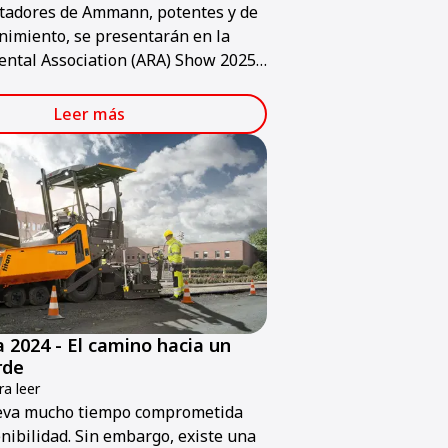
tadores de Ammann, potentes y de
imiento, se presentarán en la
ntal Association (ARA) Show 2025,
brará en el Centro de Convenciones
s del jueves 30 de enero al sábado
Leer más
o.
a 2024 - El camino hacia un
rde
a leer
va mucho tiempo comprometida
enibilidad. Sin embargo, existe una