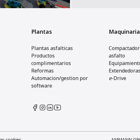
Plantas
Maquinaria
Plantas asfalticas
Compactadore
Productos
asfalto
complimentarios
Equipamiento
Reformas
Extendedora
Automacion/gestion por
e
-Drive
software
as cookies
AMMANN GR